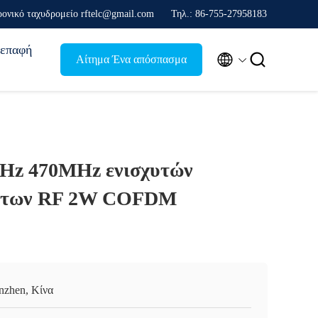
ονικό ταχυδρομείο rftelc@gmail.com
Τηλ.: 86-755-27958183
επαφή


Αίτημα Ένα απόσπασμα
Hz 470MHz ενισχυτών
άτων RF 2W COFDM
nzhen, Κίνα