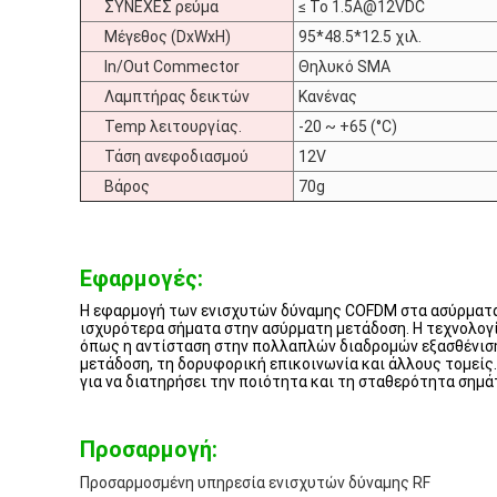
ΣΥΝΕΧΕΣ ρεύμα
≤ Το 1.5A@12VDC
Μέγεθος (DxWxH)
95*48.5*12.5 χιλ.
In/Out Commector
Θηλυκό SMA
Λαμπτήρας δεικτών
Κανένας
Temp λειτουργίας.
-20 ~ +65 (°C)
Τάση ανεφοδιασμού
12V
Βάρος
70g
Εφαρμογές:
Η εφαρμογή των ενισχυτών δύναμης COFDM στα ασύρματα 
ισχυρότερα σήματα στην ασύρματη μετάδοση. Η τεχνολογί
όπως η αντίσταση στην πολλαπλών διαδρομών εξασθένιση
μετάδοση, τη δορυφορική επικοινωνία και άλλους τομείς
για να διατηρήσει την ποιότητα και τη σταθερότητα σημ
Προσαρμογή:
Προσαρμοσμένη υπηρεσία ενισχυτών δύναμης RF