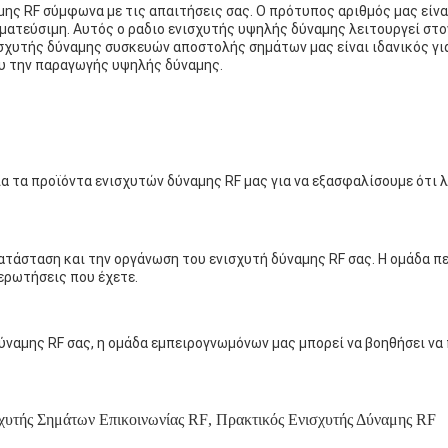
ης RF σύμφωνα με τις απαιτήσεις σας. Ο πρότυπος αριθμός μας είν
αγματεύσιμη. Αυτός ο ραδιο ενισχυτής υψηλής δύναμης λειτουργεί στ
νισχυτής δύναμης συσκευών αποστολής σημάτων μας είναι ιδανικός γ
υ την παραγωγής υψηλής δύναμης.
ια τα προϊόντα ενισχυτών δύναμης RF μας για να εξασφαλίσουμε ότι
κατάσταση και την οργάνωση του ενισχυτή δύναμης RF σας. Η ομάδα 
ερωτήσεις που έχετε.
ύναμης RF σας, η ομάδα εμπειρογνωμόνων μας μπορεί να βοηθήσει να 
χυτής Σημάτων Επικοινωνίας RF
,
Πρακτικός Ενισχυτής Δύναμης RF