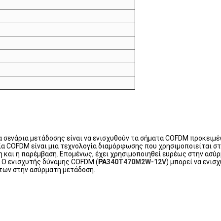
σενάρια μετάδοσης είναι να ενισχυθούν τα σήματα COFDM προκειμέν
α COFDM είναι μια τεχνολογία διαμόρφωσης που χρησιμοποιείται στ
 και η παρέμβαση. Επομένως, έχει χρησιμοποιηθεί ευρέως στην ασύ
. Ο ενισχυτής δύναμης COFDM (
PA
340T470M2W-12V
) μπορεί να ενι
άτων στην ασύρματη μετάδοση.