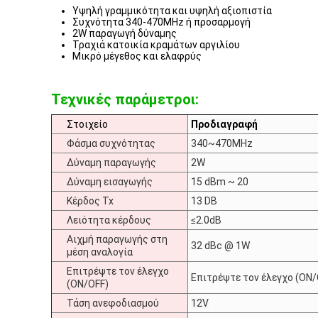
Υψηλή γραμμικότητα και υψηλή αξιοπιστία
Συχνότητα 340-470MHz ή προσαρμογή
2W παραγωγή δύναμης
Τραχιά κατοικία κραμάτων αργιλίου
Μικρό μέγεθος και ελαφρύς
Τεχνικές παράμετροι:
Στοιχείο
Προδιαγραφή
Φάσμα συχνότητας
340~470MHz
Δύναμη παραγωγής
2W
Δύναμη εισαγωγής
15 dBm ~ 20
Κέρδος Tx
13 DB
Λειότητα κέρδους
≤2.0dB
Αιχμή παραγωγής στη
32 dBc @ 1W
μέση αναλογία
Επιτρέψτε τον έλεγχο
Επιτρέψτε τον έλεγχο (ON/
(ON/OFF)
Τάση ανεφοδιασμού
12V