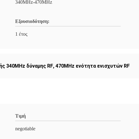
340MHz-470MHz
Εξουσιοδότηση:
1 έτος
ής 340MHz δύναμης RF
,
470MHz ενότητα ενισχυτών RF
Τιμή
negotiable