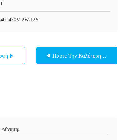
T
340T470M 2W-12V
παφή Με
Πάρτε Την Καλύτερη Τιμή
Δύναμη: