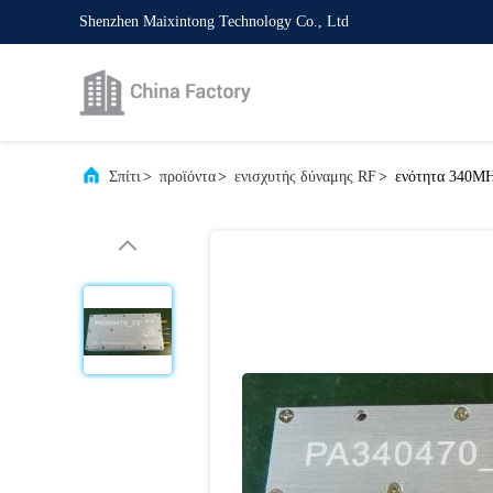
Shenzhen Maixintong Technology Co., Ltd
Σπίτι
>
προϊόντα
>
ενισχυτής δύναμης RF
>
ενότητα 340M